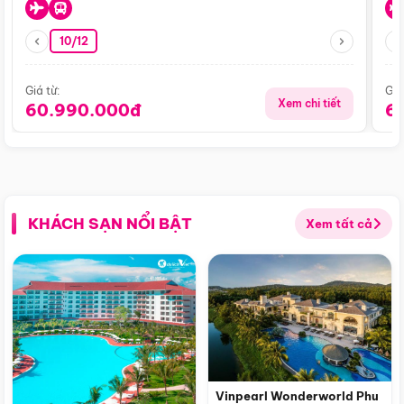
10/12
Giá từ:
Giá
Xem chi tiết
60.990.000đ
6
KHÁCH SẠN NỔI BẬT
Xem tất cả
Vinpearl Wonderworld Phu