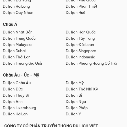
Du lịch Đà Nẵng
Du lịch Phú Quốc
Du lịch Hạ Long
Du lịch Phan Thiết
Du lịch Quy Nhơn
Du lịch Huế
Châu Á
Du lịch Nhật Bản
Du lịch Hàn Quốc
Du lịch Trung Quốc
Du lịch Tây Tạng
Du lịch Malaysia
Du lịch Đài Loan
Du lịch Dubai
Du lịch Singapore
Du lịch Thái Lan
Du lịch Indonesia
Du lịch Trương Gia Giới
Du lịch Phượng Hoàng Cổ Trấn
Châu Âu - Úc - Mỹ
Du lịch Châu Âu
Du lịch Mỹ
Du lịch Đức
Du lịch Thổ Nhĩ Kỳ
Du lịch Thụy Sĩ
Du lịch Bỉ
Du lịch Anh
Du lịch Nga
Du lịch luxembourg
Du lịch Pháp
Du lịch Hà Lan
Du lịch Ý
CÔNG TY CỔ PHẦN TRUYỀN THÔNG DU LỊCH VIỆT