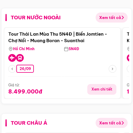
TOUR NƯỚC NGOÀI
Xem tất cả
Điểm nổi bật
Tour Thái Lan Mùa Thu 5N4Đ | Biển Jomtien -
To
Chợ Nổi - Muang Boran - Suanthai
Ku
Si
Hồ Chí Minh
5N4Đ
26/09
Giá từ:
Giá
Xem chi tiết
8.499.000đ
1
TOUR CHÂU Á
Xem tất cả
Điểm nổi bật