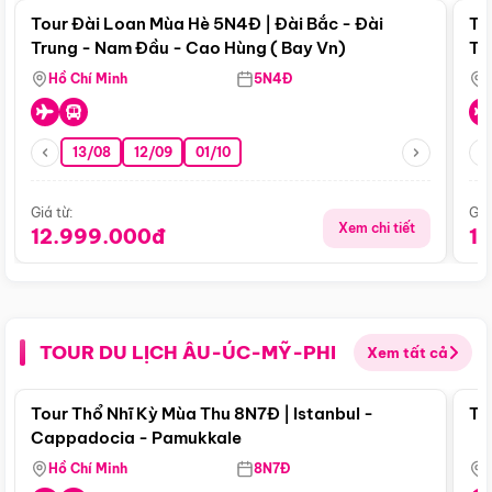
Tour Đài Loan Mùa Hè 5N4Đ | Đài Bắc - Đài
To
Trung - Nam Đầu - Cao Hùng ( Bay Vn)
Tr
Hồ Chí Minh
5N4Đ
13/08
12/09
01/10
Giá từ:
Giá
Xem chi tiết
12.999.000đ
1
TOUR DU LỊCH ÂU-ÚC-MỸ-PHI
Xem tất cả
Điểm nổi bật
Tour Thổ Nhĩ Kỳ Mùa Thu 8N7Đ | Istanbul -
To
Cappadocia - Pamukkale
Hồ Chí Minh
8N7Đ