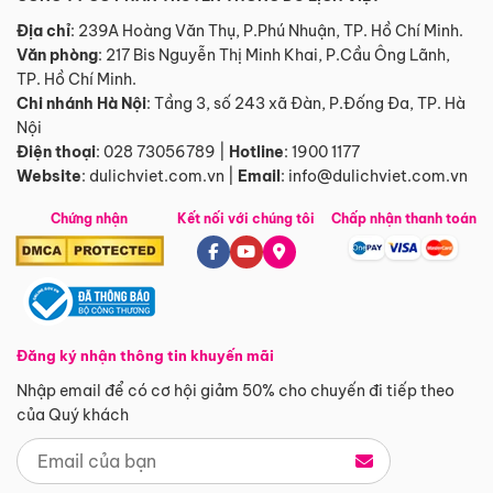
Địa chỉ
: 239A Hoàng Văn Thụ, P.Phú Nhuận, TP. Hồ Chí Minh.
Văn phòng
:
217 Bis Nguyễn Thị Minh Khai, P.Cầu Ông Lãnh,
TP. Hồ Chí Minh.
Chi nhánh Hà Nội
:
Tầng 3, số 243 xã Đàn, P.Đống Đa, TP. Hà
Nội
Điện thoại
:
028 73056789
|
Hotline
:
1900 1177
Website
:
dulichviet.com.vn
|
Email
:
info@dulichviet.com.vn
Chứng nhận
Kết nối với chúng tôi
Chấp nhận thanh toán
Đăng ký nhận thông tin khuyến mãi
Nhập email để có cơ hội giảm 50% cho chuyến đi tiếp theo
của Quý khách