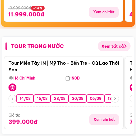
13.999.000đ
-14%
Xem chi tiết
11.999.000đ
4
TOUR TRONG NƯỚC
Xem tất cả
Điểm nổi bật
Tour Miền Tây 1N | Mỹ Tho - Bến Tre - Cù Lao Thới
To
Sơn
Hu
Hồ Chí Minh
1N0Đ
14/08
16/08
23/08
30/08
06/09
13/09
20/0
Giá từ:
Giá
Xem chi tiết
399.000đ
7