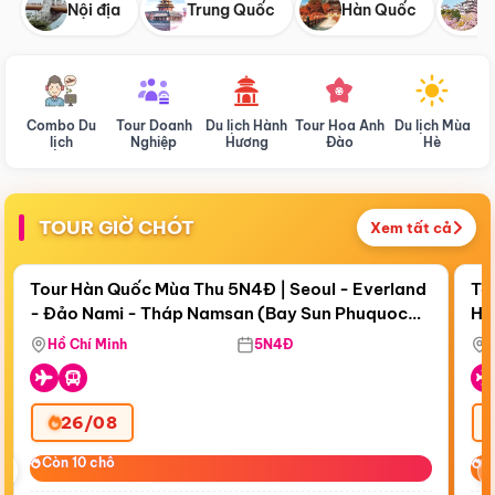
Nội địa
Trung Quốc
Hàn Quốc
N
Combo Du
Tour Doanh
Du lịch Hành
Tour Hoa Anh
Du lịch Mùa
D
lịch
Nghiệp
Hương
Đào
Hè
TOUR GIỜ CHÓT
Xem tất cả
Điểm nổi bật
Còn
19 ngày 01:22:37
Cò
Tour Hàn Quốc Mùa Thu 5N4Đ | Seoul - Everland
To
- Đảo Nami - Tháp Namsan (Bay Sun Phuquoc
Hò
Tặ
Airways)
Aq
Hồ Chí Minh
5N4Đ
26/08
‹
Còn 10 chỗ
Còn 10 chỗ
C
C