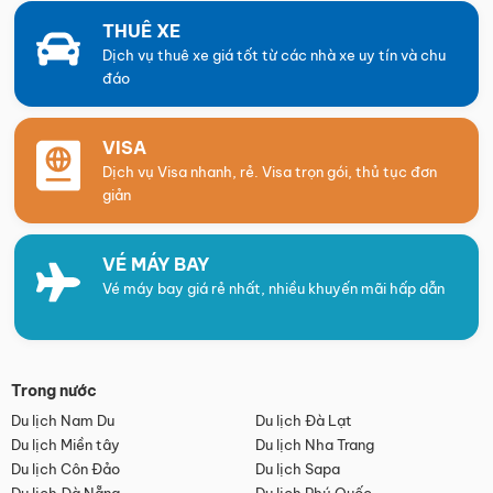
THUÊ XE
Dịch vụ thuê xe giá tốt từ các nhà xe uy tín và chu
đáo
VISA
Dịch vụ Visa nhanh, rẻ. Visa trọn gói, thủ tục đơn
giản
VÉ MÁY BAY
Vé máy bay giá rẻ nhất, nhiều khuyến mãi hấp dẫn
Trong nước
Du lịch Nam Du
Du lịch Đà Lạt
Du lịch Miền tây
Du lịch Nha Trang
Du lịch Côn Đảo
Du lịch Sapa