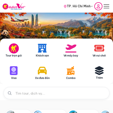
TP. Hồ Chí Minh
Tour trọn gói
Khách sạn
Vé máy bay
Vé vui chơi
Thêm
Visa
Xe đưa đón
Combo