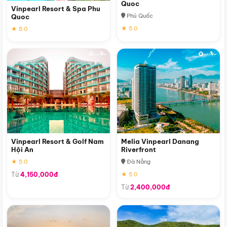
Quoc
Vinpearl Resort & Spa Phu
Phú Quốc
Quoc
★ 5.0
★ 5.0
Vinpearl Resort & Golf Nam
Melia Vinpearl Danang
Hội An
Riverfront
★ 5.0
Đà Nẵng
Từ
4,150,000đ
★ 5.0
Từ
2,400,000đ