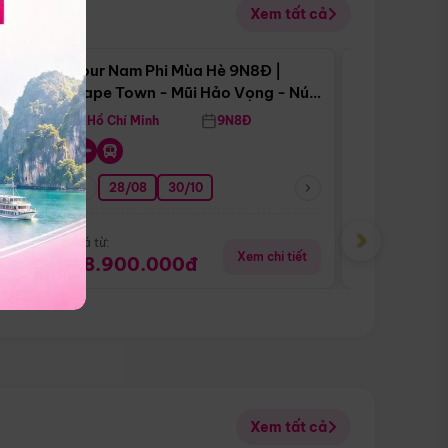
Xem tất cả
 bật
Điểm nổi bật
Tour Nam Phi Mùa Hè 9N8Đ |
Tour Mỹ Mùa
star
Cape Town - Mũi Hảo Vọng - Núi
Hoa Kỳ - Me
Bàn - Johannesburg - Pretoria -
Hồ Chí Minh
9N8Đ
Hồ Chí Minh
Safari - Lodge
28/08
30/10
29/08
›
Giá từ:
Giá từ:
tiết
Xem chi tiết
88.900.000đ
59.900.
Xem tất cả