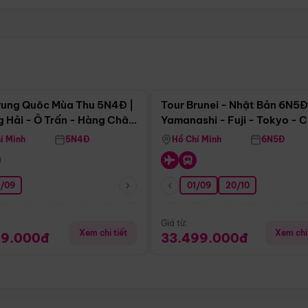
Điểm nổi bật
Điểm nổi
rung Quôc Mùa Thu 5N4Đ |
Tour Brunei - Nhật Bản 6N5Đ
 Hải - Ô Trấn - Hàng Châu
Yamanashi - Fuji - Tokyo - 
Không Shopping)
- Freeday
í Minh
5N4Đ
Hồ Chí Minh
6N5Đ
0/09
01/09
20/10
Giá từ:
Xem chi tiết
Xem chi 
99.000đ
33.499.000đ