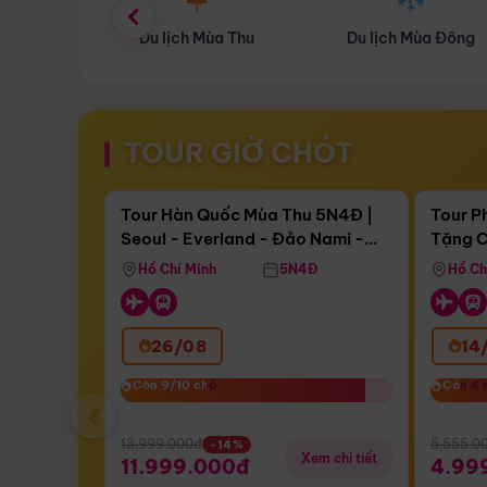
ùa Thu
Du lịch Mùa Đông
Combo Du lịch
TOUR GIỜ CHÓT
Điểm nổi bật
Còn
16 ngày 16:46:27
Còn
04 
Tour Hàn Quốc Mùa Thu 5N4Đ |
Tour P
Seoul - Everland - Đảo Nami -
Tặng C
Bay Sun Phuquoc Airways
Tặng C
Tháp Namsan (Bay Sun Phuquoc
Hôn - 
Hồ Chí Minh
5N4Đ
Hồ Ch
Airways)
26/08
14
Còn 9/10 chỗ
Còn 9/10 chỗ
Còn 4 
Còn 4 
‹
13.999.000đ
5.555.0
-14%
Xem chi tiết
11.999.000đ
4.99