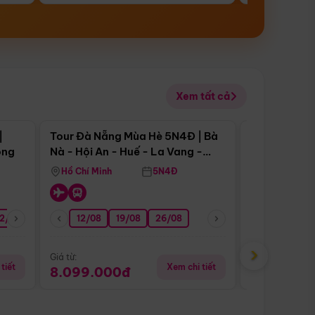
Xem tất cả
 bật
Điểm nổi bật
|
Tour Đà Nẵng Mùa Hè 5N4Đ | Bà
Tour Đà Nẵn
ong
Nà - Hội An - Huế - La Vang -
Nà - Hội An
Động Thiên Đường
Nha
Hồ Chí Minh
5N4Đ
Hồ Chí Minh
2/08
26/08
05/09
12/08
19/08
09/09
26/08
12/09
13/08
›
Giá từ:
Giá từ:
tiết
Xem chi tiết
8.099.000đ
6.899.00