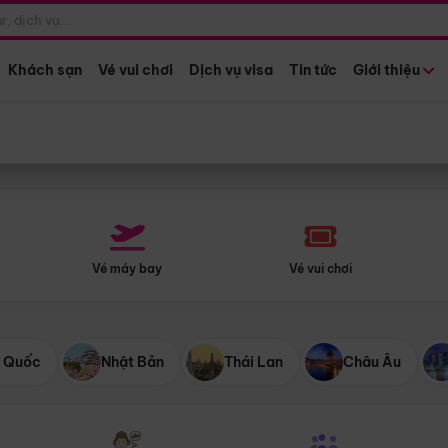
Điểm khởi hành
Tháng khở
Hồ Chí Minh
Bất kỳ 
Khách sạn
Vé vui chơi
Dịch vụ visa
Tin tức
Giới thiệu
Vé máy bay
Vé vui chơi
 Quốc
Nhật Bản
Thái Lan
Châu Âu