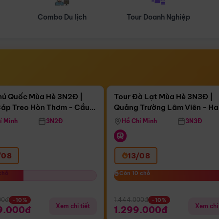
Tour Doanh Nghiệp
Du lịch Hành Hương
Điểm nổi bật
Điểm nổi
ngày 16:46:27
Còn
03 ngày 16:46:27
hú Quốc Mùa Hè 3N2Đ |
Tour Đà Lạt Mùa Hè 3N3Đ |
áp Treo Hòn Thơm - Cầu
Quảng Trường Lâm Viên - H
áp Treo Hòn Thơm
Công Viên Nước Aquatopia
Hill - Puppy Farm
í Minh
3N2Đ
Hồ Chí Minh
3N3Đ
/08
13/08
chỗ
chỗ
Còn 10 chỗ
Còn 10 chỗ
00đ
1.444.000đ
-10%
-10%
Xem chi tiết
Xem chi 
9.000đ
1.299.000đ