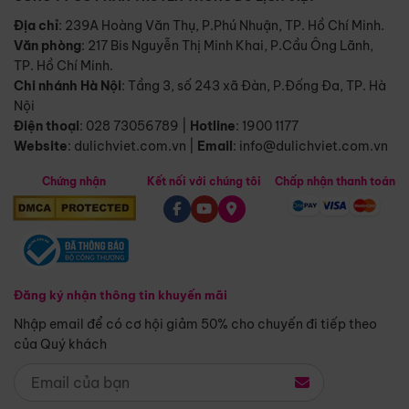
Địa chỉ
: 239A Hoàng Văn Thụ, P.Phú Nhuận, TP. Hồ Chí Minh.
Văn phòng
:
217 Bis Nguyễn Thị Minh Khai, P.Cầu Ông Lãnh,
TP. Hồ Chí Minh.
Chi nhánh Hà Nội
:
Tầng 3, số 243 xã Đàn, P.Đống Đa, TP. Hà
Nội
Điện thoại
:
028 73056789
|
Hotline
:
1900 1177
Website
:
dulichviet.com.vn
|
Email
:
info@dulichviet.com.vn
Chứng nhận
Kết nối với chúng tôi
Chấp nhận thanh toán
Đăng ký nhận thông tin khuyến mãi
Nhập email để có cơ hội giảm 50% cho chuyến đi tiếp theo
của Quý khách