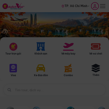
TP. Hồ Chí Minh
Tour trọn gói
Khách sạn
Vé máy bay
Vé vui chơi
Thêm
Visa
Xe đưa đón
Combo