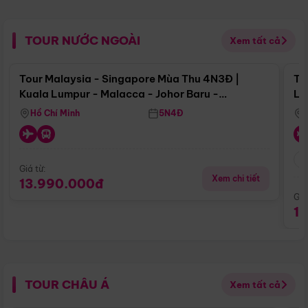
TOUR NƯỚC NGOÀI
Xem tất cả
Điểm nổi bật
Tour Malaysia - Singapore Mùa Thu 4N3Đ |
To
Kuala Lumpur - Malacca - Johor Baru -
Lử
Singapore
Hồ Chí Minh
5N4Đ
Giá từ:
Xem chi tiết
13.990.000đ
Giá
1
TOUR CHÂU Á
Xem tất cả
Điểm nổi bật