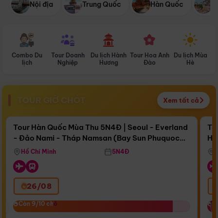
Nội địa
Trung Quốc
Hàn Quốc
N
Combo Du
Tour Doanh
Du lịch Hành
Tour Hoa Anh
Du lịch Mùa
D
lịch
Nghiệp
Hương
Đào
Hè
TOUR GIỜ CHÓT
Xem tất cả
Điểm nổi bật
Còn
17 ngày 02:26:47
Cò
Tour Hàn Quốc Mùa Thu 5N4Đ | Seoul - Everland
To
- Đảo Nami - Tháp Namsan (Bay Sun Phuquoc
Hò
Bay Sun Phuquoc Airways
Tặ
Airways)
Aq
Hồ Chí Minh
5N4Đ
26/08
‹
Còn 9/10 chỗ
Còn 9/10 chỗ
C
C