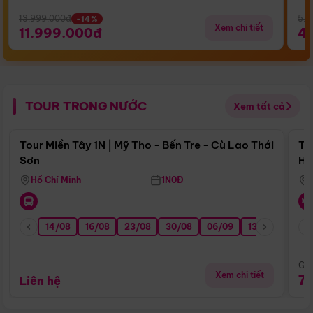
13.999.000đ
5.5
-14%
Xem chi tiết
11.999.000đ
4
TOUR TRONG NƯỚC
Xem tất cả
Điểm nổi bật
Tour Miền Tây 1N | Mỹ Tho - Bến Tre - Cù Lao Thới
To
Sơn
Hu
Hồ Chí Minh
1N0Đ
14/08
16/08
23/08
30/08
06/09
13/09
20/0
Giá
Xem chi tiết
7
Liên hệ