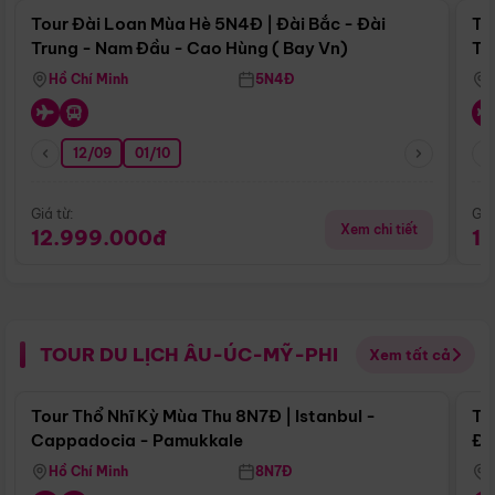
Tour Đài Loan Mùa Hè 5N4Đ | Đài Bắc - Đài
To
Trung - Nam Đầu - Cao Hùng ( Bay Vn)
Tr
Hồ Chí Minh
5N4Đ
12/09
01/10
Giá từ:
Giá
Xem chi tiết
12.999.000đ
1
TOUR DU LỊCH ÂU-ÚC-MỸ-PHI
Xem tất cả
Điểm nổi bật
Tour Thổ Nhĩ Kỳ Mùa Thu 8N7Đ | Istanbul -
To
Cappadocia - Pamukkale
Đế
Hồ Chí Minh
8N7Đ