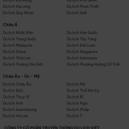
Du lịch Đà Nẵng
Du lịch Phú Quốc
Du lịch Hạ Long
Du lịch Phan Thiết
Du lịch Quy Nhơn
Du lịch Huế
Châu Á
Du lịch Nhật Bản
Du lịch Hàn Quốc
Du lịch Trung Quốc
Du lịch Tây Tạng
Du lịch Malaysia
Du lịch Đài Loan
Du lịch Dubai
Du lịch Singapore
Du lịch Thái Lan
Du lịch Indonesia
Du lịch Trương Gia Giới
Du lịch Phượng Hoàng Cổ Trấn
Châu Âu - Úc - Mỹ
Du lịch Châu Âu
Du lịch Mỹ
Du lịch Đức
Du lịch Thổ Nhĩ Kỳ
Du lịch Thụy Sĩ
Du lịch Bỉ
Du lịch Anh
Du lịch Nga
Du lịch luxembourg
Du lịch Pháp
Du lịch Hà Lan
Du lịch Ý
CÔNG TY CỔ PHẦN TRUYỀN THÔNG DU LỊCH VIỆT