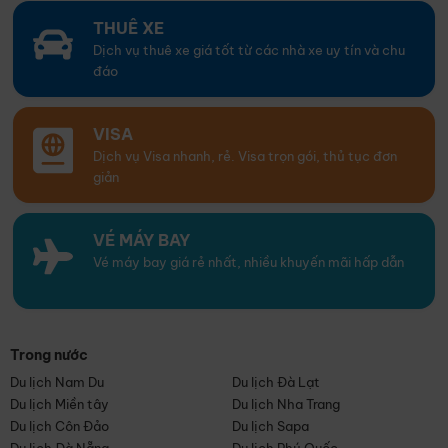
THUÊ XE
Dịch vụ thuê xe giá tốt từ các nhà xe uy tín và chu
đáo
VISA
Dịch vụ Visa nhanh, rẻ. Visa trọn gói, thủ tục đơn
giản
VÉ MÁY BAY
Vé máy bay giá rẻ nhất, nhiều khuyến mãi hấp dẫn
Trong nước
Du lịch Nam Du
Du lịch Đà Lạt
Du lịch Miền tây
Du lịch Nha Trang
Du lịch Côn Đảo
Du lịch Sapa