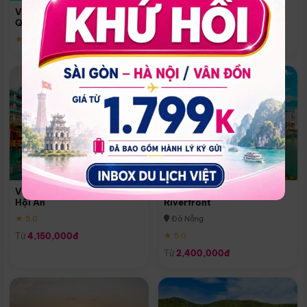
Quoc
Vinpearl Resort & Spa Phu
Phú Quốc
Quoc
★ 5.0
★ 5.0
Vinpearl Resort & Golf Nam
Melia Vinpearl Danang
Hội An
Riverfront
★ 5.0
Đà Nẵng
Từ
4,150,000đ
★ 5.0
Từ
2,400,000đ